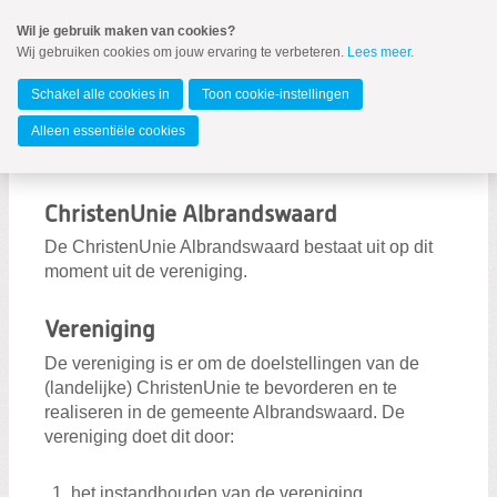
Spring
Wil je gebruik maken van cookies?
naar
Wij gebruiken cookies om jouw ervaring te verbeteren.
Lees meer
.
MENU
Spring
naar
Albrandswaard
de
Schakel alle cookies in
Toon cookie-instellingen
inhoud
Spring
Alleen essentiële cookies
naar
Algemeen
het
hoofdmenu
ChristenUnie Albrandswaard
De ChristenUnie Albrandswaard bestaat uit op dit
moment uit de vereniging.
Zoeken:
Vereniging
Zoeken
De vereniging is er om de doelstellingen van de
(landelijke) ChristenUnie te bevorderen en te
realiseren in de gemeente Albrandswaard. De
vereniging doet dit door:
het instandhouden van de vereniging